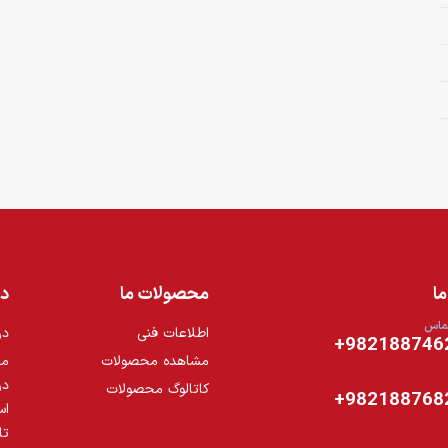
ا
محصولات ما
د
تماس
اطلاعات فنی
در
9821887462
مشاهده محصولات
مق
در
کاتالوگ محصولات
9821887682
اس
تا